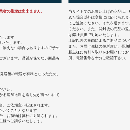
業者の指定は出来ません。
当サイトでのお買い上げの商品は、
めた場合以外は交換には応じられま
でご連絡ください。それを過ぎます
ください。また、開封後の商品の返
は弊社負担で対応いたします。
たします
上記以外の事由によるご返品につい
送いたします。
また、お届け先様の住所違い、長期
に添えない場合もありますので予め
頼主様にお引き取りをお願いしてお
所、電話番号を十分ご確認下さい。
ございます。品質が保てない商品も
商品発送後の転送が有料となったため、
ださい。
かる追加送料を送り先が着払いにて
合、ご依頼主へ転送されます。
ただくこととなります
合、お荷物は弊社に返送されます。
主様へご請求いたします。