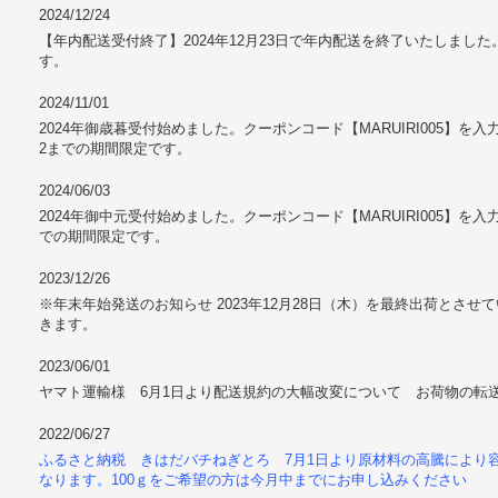
2024/12/24
【年内配送受付終了】2024年12月23日で年内配送を終了いたしました
す。
2024/11/01
2024年御歳暮受付始めました。クーポンコード【MARUIRI005】を入力で
2までの期間限定です。
2024/06/03
2024年御中元受付始めました。クーポンコード【MARUIRI005】を入力
での期間限定です。
2023/12/26
※年末年始発送のお知らせ 2023年12月28日（木）を最終出荷とさせ
きます。
2023/06/01
ヤマト運輸様 6月1日より配送規約の大幅改変について お荷物の転
2022/06/27
ふるさと納税 きはだバチねぎとろ 7月1日より原材料の高騰により容
なります。100ｇをご希望の方は今月中までにお申し込みください