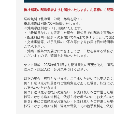
弊社指定の配送業者よりお届けいたします。お客様にて配送
送料無料（北海道・沖縄・離島を除く）
※北海道は別途700円頂戴いたします。
※沖縄県は別途1700円頂戴いたします。
・「希望日なし」を設定した場合、最短日での配送を実施い
・配送料は同一箇所へのお届けで4kgまでを１ヶ口として発
・交通事情等、相手先様のご不在等によりお届け日の時間帯
ご了承下さい。
・沖縄・離島のお届けにつきましては、日数を要する場合が
ございますので、確認をお願いいたします。
ヤマト運輸 2023年6月1日より配達規約の変更があり、
誤入力・誤記入に十分お気をつけください。
以下の場合、有料となります。ご了承いただいてお申込みく
例１）送り先が転居されご住所変更があった場合、転送にか
お支払いいただきます
例２）送り先が着払いの支払い・お受け取りをご辞退した場
転送にかかる追加送料をご依頼主様が着払いにてお支払いい
例３）更にご依頼主がお支払い・お受け取りをご辞退した場
転送にかかる追加送料・返送の運賃・その他手数料をご依頼