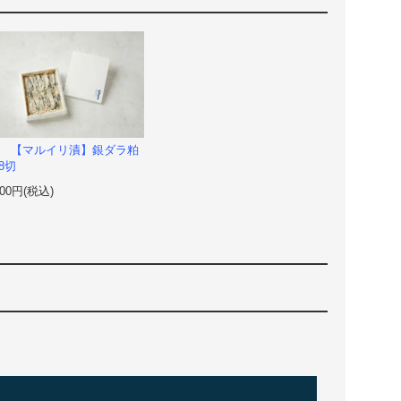
-4 【マルイリ漬】銀ダラ粕
8切
000円(税込)