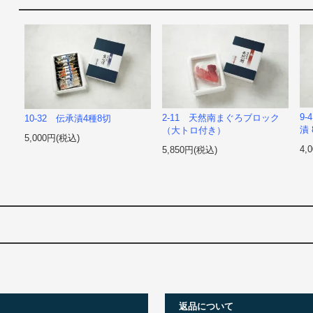
9
2-11 天然南まぐろブロック
10-32 伝承漬4種8切
漬 
（大トロ付き）
5,000円(税込)
4,
5,850円(税込)
返品について