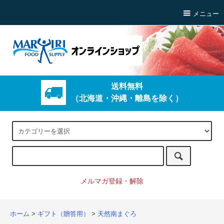
メニュー
送料無料
（北海道・沖縄・離島を除く）
メルマガ登録・解除
ホーム
>
ギフト（贈答用）
>
天然南まぐろ