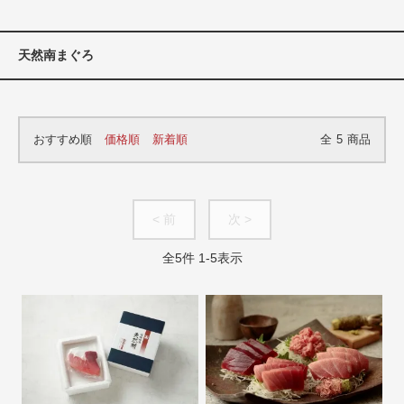
天然南まぐろ
おすすめ順
価格順
新着順
全
5
商品
< 前
次 >
全
5
件
1
-
5
表示