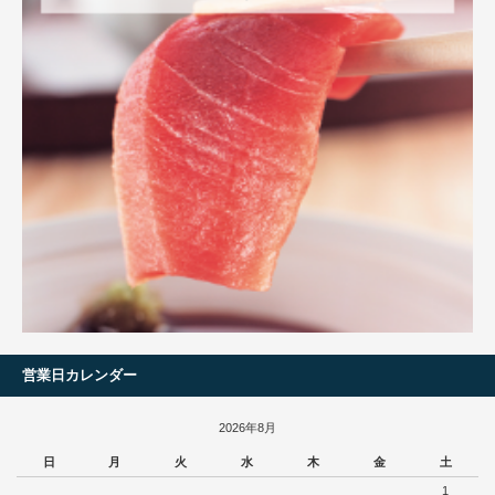
営業日カレンダー
2026年8月
日
月
火
水
木
金
土
1