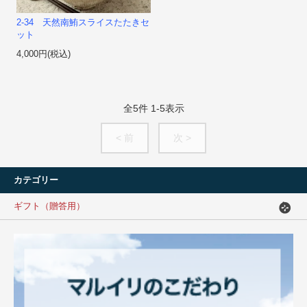
2-34 天然南鮪スライスたたきセ
ット
4,000円(税込)
全
5
件
1
-
5
表示
< 前
次 >
カテゴリー
ギフト（贈答用）